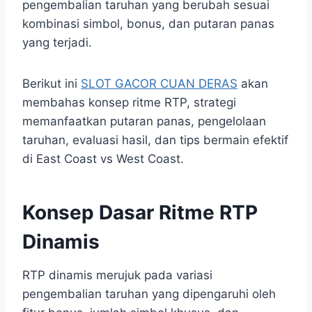
pengembalian taruhan yang berubah sesuai
kombinasi simbol, bonus, dan putaran panas
yang terjadi.
Berikut ini
SLOT GACOR CUAN DERAS
akan
membahas konsep ritme RTP, strategi
memanfaatkan putaran panas, pengelolaan
taruhan, evaluasi hasil, dan tips bermain efektif
di East Coast vs West Coast.
Konsep Dasar Ritme RTP
Dinamis
RTP dinamis merujuk pada variasi
pengembalian taruhan yang dipengaruhi oleh