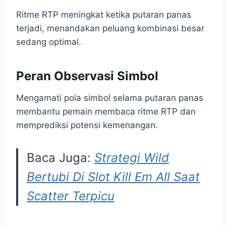
Ritme RTP meningkat ketika putaran panas
terjadi, menandakan peluang kombinasi besar
sedang optimal.
Peran Observasi Simbol
Mengamati pola simbol selama putaran panas
membantu pemain membaca ritme RTP dan
memprediksi potensi kemenangan.
Baca Juga:
Strategi Wild
Bertubi Di Slot Kill Em All Saat
Scatter Terpicu