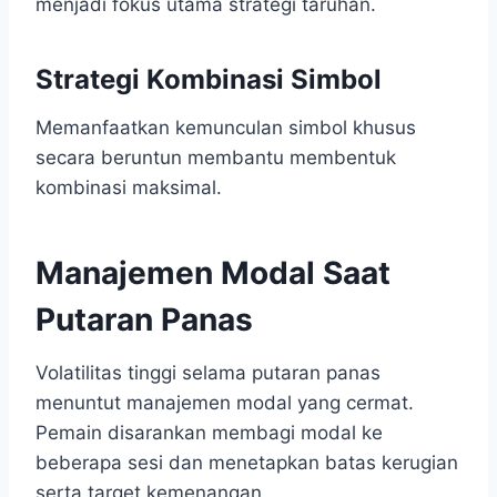
menjadi fokus utama strategi taruhan.
Strategi Kombinasi Simbol
Memanfaatkan kemunculan simbol khusus
secara beruntun membantu membentuk
kombinasi maksimal.
Manajemen Modal Saat
Putaran Panas
Volatilitas tinggi selama putaran panas
menuntut manajemen modal yang cermat.
Pemain disarankan membagi modal ke
beberapa sesi dan menetapkan batas kerugian
serta target kemenangan.