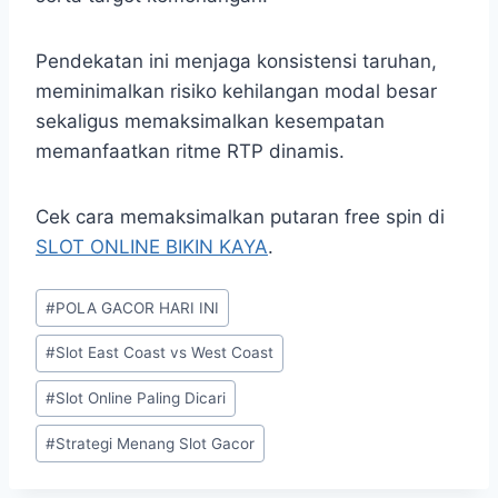
Pendekatan ini menjaga konsistensi taruhan,
meminimalkan risiko kehilangan modal besar
sekaligus memaksimalkan kesempatan
memanfaatkan ritme RTP dinamis.
Cek cara memaksimalkan putaran free spin di
SLOT ONLINE BIKIN KAYA
.
Post
#
POLA GACOR HARI INI
Tags:
#
Slot East Coast vs West Coast
#
Slot Online Paling Dicari
#
Strategi Menang Slot Gacor