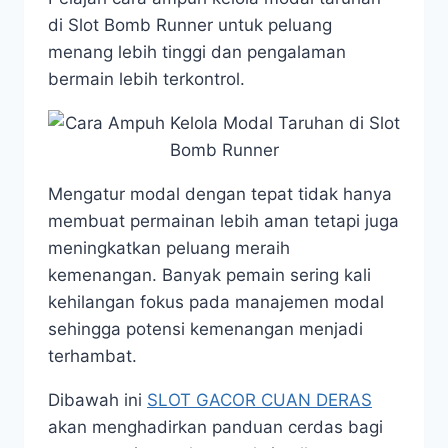
di Slot Bomb Runner untuk peluang
menang lebih tinggi dan pengalaman
bermain lebih terkontrol.
Mengatur modal dengan tepat tidak hanya
membuat permainan lebih aman tetapi juga
meningkatkan peluang meraih
kemenangan. Banyak pemain sering kali
kehilangan fokus pada manajemen modal
sehingga potensi kemenangan menjadi
terhambat.
Dibawah ini
SLOT GACOR CUAN DERAS
akan menghadirkan panduan cerdas bagi