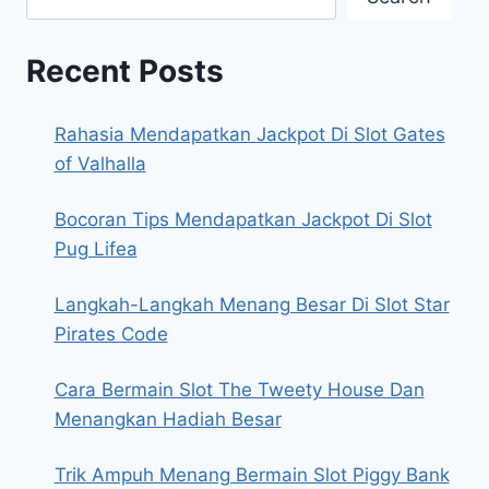
Recent Posts
Rahasia Mendapatkan Jackpot Di Slot Gates
of Valhalla
Bocoran Tips Mendapatkan Jackpot Di Slot
Pug Lifea
Langkah-Langkah Menang Besar Di Slot Star
Pirates Code
Cara Bermain Slot The Tweety House Dan
Menangkan Hadiah Besar
Trik Ampuh Menang Bermain Slot Piggy Bank