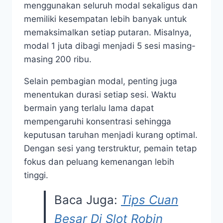
menggunakan seluruh modal sekaligus dan
memiliki kesempatan lebih banyak untuk
memaksimalkan setiap putaran. Misalnya,
modal 1 juta dibagi menjadi 5 sesi masing-
masing 200 ribu.
Selain pembagian modal, penting juga
menentukan durasi setiap sesi. Waktu
bermain yang terlalu lama dapat
mempengaruhi konsentrasi sehingga
keputusan taruhan menjadi kurang optimal.
Dengan sesi yang terstruktur, pemain tetap
fokus dan peluang kemenangan lebih
tinggi.
Baca Juga:
Tips Cuan
Besar Di Slot Robin