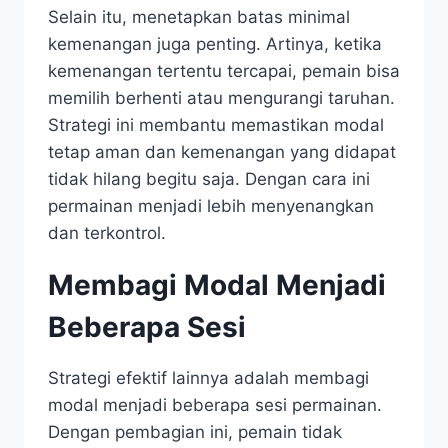
Selain itu, menetapkan batas minimal
kemenangan juga penting. Artinya, ketika
kemenangan tertentu tercapai, pemain bisa
memilih berhenti atau mengurangi taruhan.
Strategi ini membantu memastikan modal
tetap aman dan kemenangan yang didapat
tidak hilang begitu saja. Dengan cara ini
permainan menjadi lebih menyenangkan
dan terkontrol.
Membagi Modal Menjadi
Beberapa Sesi
Strategi efektif lainnya adalah membagi
modal menjadi beberapa sesi permainan.
Dengan pembagian ini, pemain tidak