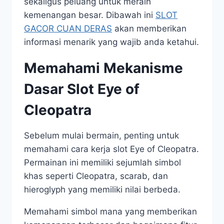
sekaligus peluang untuk meraih
kemenangan besar. Dibawah ini
SLOT
GACOR CUAN DERAS
akan memberikan
informasi menarik yang wajib anda ketahui.
Memahami Mekanisme
Dasar Slot Eye of
Cleopatra
Sebelum mulai bermain, penting untuk
memahami cara kerja slot Eye of Cleopatra.
Permainan ini memiliki sejumlah simbol
khas seperti Cleopatra, scarab, dan
hieroglyph yang memiliki nilai berbeda.
Memahami simbol mana yang memberikan