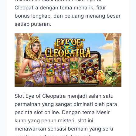
Cleopatra dengan tema menarik, fitur
bonus lengkap, dan peluang menang besar
setiap putaran.
Slot Eye of Cleopatra menjadi salah satu
permainan yang sangat diminati oleh para
pecinta slot online. Dengan tema Mesir
kuno yang penuh misteri, slot ini
menawarkan sensasi bermain yang seru