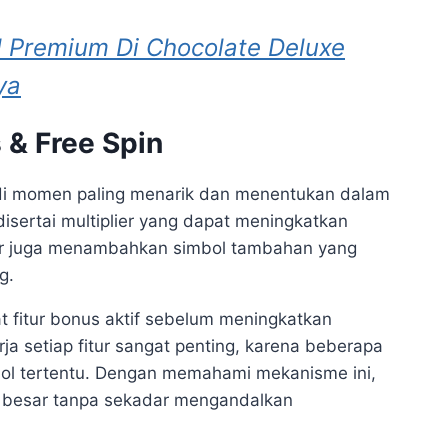
l Premium Di Chocolate Deluxe
ya
 & Free Spin
di momen paling menarik dan menentukan dalam
disertai multiplier yang dapat meningkatkan
tur juga menambahkan simbol tambahan yang
g.
 fitur bonus aktif sebelum meningkatkan
a setiap fitur sangat penting, karena beberapa
bol tertentu. Dengan memahami mekanisme ini,
 besar tanpa sekadar mengandalkan