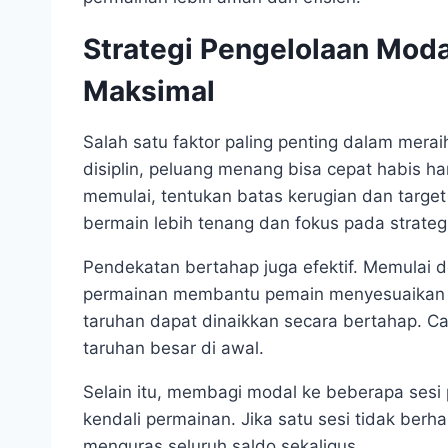
Strategi Pengelolaan Mod
Maksimal
Salah satu faktor paling penting dalam mera
disiplin, peluang menang bisa cepat habis h
memulai, tentukan batas kerugian dan targe
bermain lebih tenang dan fokus pada strategi
Pendekatan bertahap juga efektif. Memulai 
permainan membantu pemain menyesuaikan st
taruhan dapat dinaikkan secara bertahap. C
taruhan besar di awal.
Selain itu, membagi modal ke beberapa ses
kendali permainan. Jika satu sesi tidak berh
menguras seluruh saldo sekaligus.