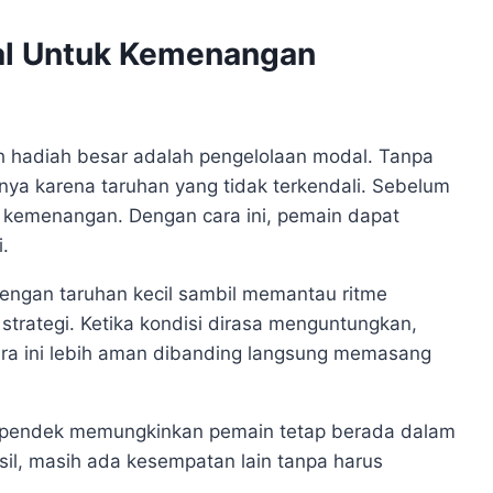
al Untuk Kemenangan
ih hadiah besar adalah pengelolaan modal. Tanpa
anya karena taruhan yang tidak terkendali. Sebelum
t kemenangan. Dengan cara ini, pemain dapat
.
dengan taruhan kecil sambil memantau ritme
rategi. Ketika kondisi dirasa menguntungkan,
ara ini lebih aman dibanding langsung memasang
i pendek memungkinkan pemain tetap berada dalam
asil, masih ada kesempatan lain tanpa harus