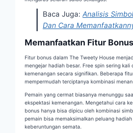
Baca Juga:
Analisis Simbo
Dan Cara Memanfaatkann
Memanfaatkan Fitur Bonus
Fitur bonus dalam The Tweety House menja
mengejar hadiah besar. Free spin sering kali 
kemenangan secara signifikan. Beberapa fi
mempermudah terciptanya kombinasi menan
Pemain yang cermat biasanya menunggu saat
ekspektasi kemenangan. Mengetahui cara kerj
bonus hanya bisa dipicu oleh kombinasi sim
pemain bisa memaksimalkan peluang hadiah
keberuntungan semata.