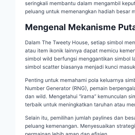
seringkali membantu dalam mengambil keputu
peluang untuk memenangkan hadiah besar m
Mengenal Mekanisme Puta
Dalam The Tweety House, setiap simbol memili
atau item ikonik lainnya dapat memicu keme
simbol wild berfungsi menggantikan simbol
simbol scatter biasanya menjadi kunci masuk
Penting untuk memahami pola keluarnya simb
Number Generator (RNG), pemain berpengala
dan wild. Mengetahui “irama” kemunculan 
terbaik untuk meningkatkan taruhan atau me
Selain itu, pemilihan jumlah paylines dan b
peluang kemenangan. Menyesuaikan strategi
permainan lebih aman dan efisien.