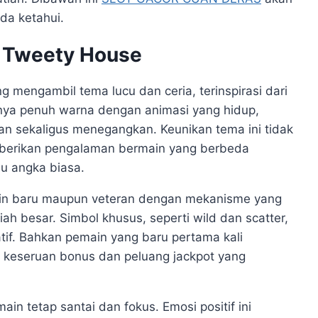
da ketahui.
 Tweety House
g mengambil tema lucu dan ceria, terinspirasi dari
alnya penuh warna dengan animasi yang hidup,
n sekaligus menegangkan. Keunikan tema ini tidak
berikan pengalaman bermain yang berbeda
au angka biasa.
ain baru maupun veteran dengan mekanisme yang
h besar. Simbol khusus, seperti wild dan scatter,
if. Bahkan pemain yang baru pertama kali
keseruan bonus dan peluang jackpot yang
in tetap santai dan fokus. Emosi positif ini