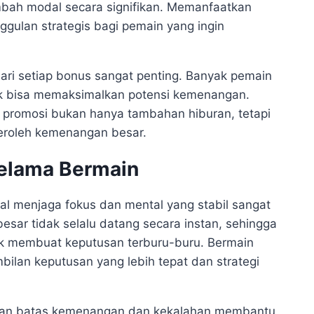
ah modal secara signifikan. Memanfaatkan
ggulan strategis bagi pemain yang ingin
ari setiap bonus sangat penting. Banyak pemain
dak bisa memaksimalkan potensi kemenangan.
promosi bukan hanya tambahan hiburan, tetapi
eroleh kemenangan besar.
Selama Bermain
hal menjaga fokus dan mental yang stabil sangat
sar tidak selalu datang secara instan, sehingga
ak membuat keputusan terburu-buru. Bermain
lan keputusan yang lebih tepat dan strategi
tukan batas kemenangan dan kekalahan membantu