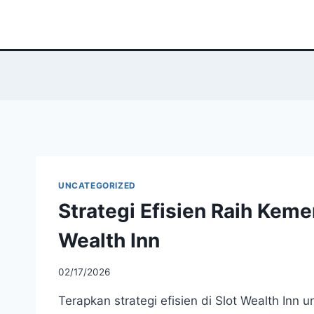
Skip
to
content
UNCATEGORIZED
Strategi Efisien Raih Kem
Wealth Inn
02/17/2026
Terapkan strategi efisien di Slot Wealth In