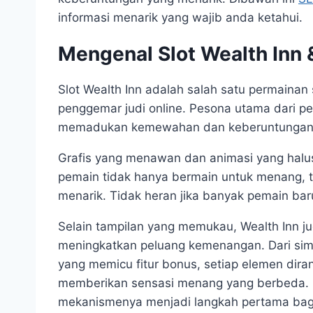
informasi menarik yang wajib anda ketahui.
Mengenal Slot Wealth Inn 
Slot Wealth Inn adalah salah satu permainan 
penggemar judi online. Pesona utama dari per
memadukan kemewahan dan keberuntungan
Grafis yang menawan dan animasi yang halus
pemain tidak hanya bermain untuk menang, t
menarik. Tidak heran jika banyak pemain baru
Selain tampilan yang memukau, Wealth Inn j
meningkatkan peluang kemenangan. Dari simb
yang memicu fitur bonus, setiap elemen dir
memberikan sensasi menang yang berbeda.
mekanismenya menjadi langkah pertama bagi