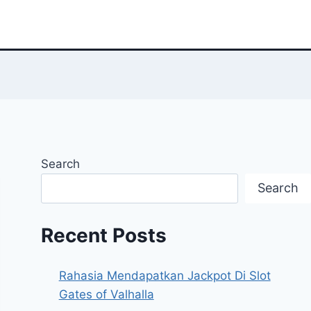
Search
Search
Recent Posts
Rahasia Mendapatkan Jackpot Di Slot
Gates of Valhalla