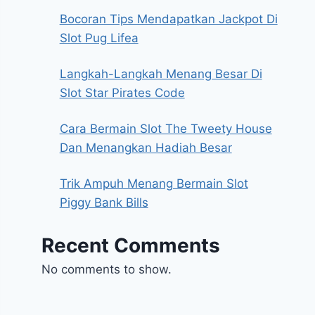
Bocoran Tips Mendapatkan Jackpot Di
Slot Pug Lifea
Langkah-Langkah Menang Besar Di
Slot Star Pirates Code
Cara Bermain Slot The Tweety House
Dan Menangkan Hadiah Besar
Trik Ampuh Menang Bermain Slot
Piggy Bank Bills
Recent Comments
No comments to show.