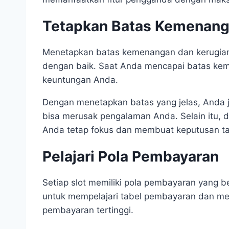
Tetapkan Batas Kemenan
Menetapkan batas kemenangan dan kerugian 
dengan baik. Saat Anda mencapai batas ke
keuntungan Anda.
Dengan menetapkan batas yang jelas, Anda 
bisa merusak pengalaman Anda. Selain itu, 
Anda tetap fokus dan membuat keputusan ta
Pelajari Pola Pembayaran
Setiap slot memiliki pola pembayaran yang 
untuk mempelajari tabel pembayaran dan me
pembayaran tertinggi.