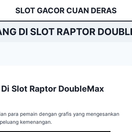
SLOT GACOR CUAN DERAS
NG DI SLOT RAPTOR DOUB
Di Slot Raptor DoubleMax
tian para pemain dengan grafis yang mengesankan
n peluang kemenangan.