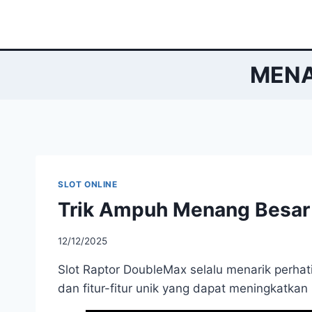
Skip
to
content
MENA
SLOT ONLINE
Trik Ampuh Menang Besar 
12/12/2025
Slot Raptor DoubleMax selalu menarik perha
dan fitur-fitur unik yang dapat meningkatka