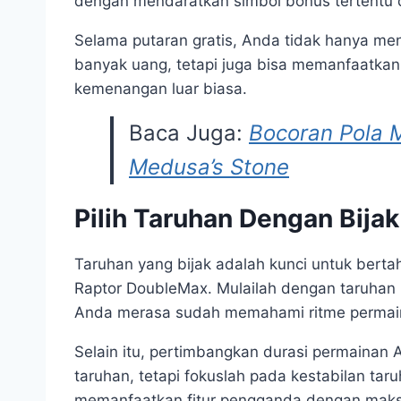
dengan mendaratkan simbol bonus tertentu d
Selama putaran gratis, Anda tidak hanya 
banyak uang, tetapi juga bisa memanfaatk
kemenangan luar biasa.
Baca Juga:
Bocoran Pola 
Medusa’s Stone
Pilih Taruhan Dengan Bijak
Taruhan yang bijak adalah kunci untuk bertah
Raptor DoubleMax. Mulailah dengan taruhan k
Anda merasa sudah memahami ritme permain
Selain itu, pertimbangkan durasi permainan
taruhan, tetapi fokuslah pada kestabilan ta
memanfaatkan fitur pengganda dengan maks