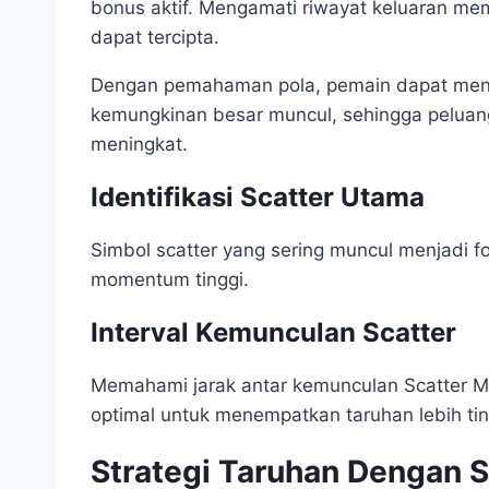
bonus aktif. Mengamati riwayat keluaran 
dapat tercipta.
Dengan pemahaman pola, pemain dapat menye
kemungkinan besar muncul, sehingga peluan
meningkat.
Identifikasi Scatter Utama
Simbol scatter yang sering muncul menjadi 
momentum tinggi.
Interval Kemunculan Scatter
Memahami jarak antar kemunculan Scatter 
optimal untuk menempatkan taruhan lebih tin
Strategi Taruhan Dengan S