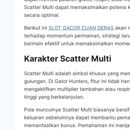
Scatter Multi dapat memaksimalkan poten
secara optimal.
Berikut ini
SLOT GACOR CUAN DERAS
akan m
terhadap momentum permainan, strategi taru
bermain efektif untuk memaksimalkan moment
Karakter Scatter Multi
Scatter Multi adalah simbol khusus yang mem
gulungan. Di Gator Hunters, fitur ini tidak h
mengaktifkan multiplier tambahan atau res
tinggi yang berkelanjutan.
Pola munculnya Scatter Multi biasanya bers
keluaran sebelumnya dapat membantu pemai
memanfaatkan bonus. Pemahaman ini menjadi k