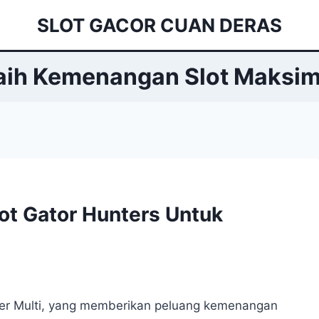
SLOT GACOR CUAN DERAS
aih Kemenangan Slot Maksim
Slot Gator Hunters Untuk
tter Multi, yang memberikan peluang kemenangan