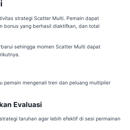
i
ivitas strategi Scatter Multi. Pemain dapat
 bonus yang berhasil diaktifkan, dan total
erbarui sehingga momen Scatter Multi dapat
rikutnya.
 pemain mengenali tren dan peluang multiplier
kan Evaluasi
trategi taruhan agar lebih efektif di sesi permainan