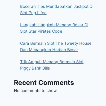
Bocoran Tips Mendapatkan Jackpot Di
Slot Pug Lifea
Langkah-Langkah Menang Besar Di
Slot Star Pirates Code
Cara Bermain Slot The Tweety House
Dan Menangkan Hadiah Besar
Trik Ampuh Menang Bermain Slot
Piggy Bank Bills
Recent Comments
No comments to show.