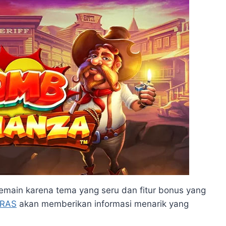
emain karena tema yang seru dan fitur bonus yang
ERAS
akan memberikan informasi menarik yang