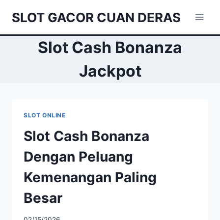
Skip
SLOT GACOR CUAN DERAS
to
content
Slot Cash Bonanza
Jackpot
SLOT ONLINE
Slot Cash Bonanza
Dengan Peluang
Kemenangan Paling
Besar
02/15/2026