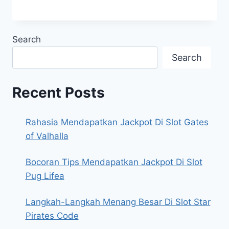
Search
Search
Recent Posts
Rahasia Mendapatkan Jackpot Di Slot Gates
of Valhalla
Bocoran Tips Mendapatkan Jackpot Di Slot
Pug Lifea
Langkah-Langkah Menang Besar Di Slot Star
Pirates Code