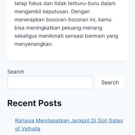
tetap fokus dan tidak terburu-buru dalam
mengambil keputusan. Dengan
menerapkan bocoran-bocoran ini, kamu
bisa meningkatkan peluang menang
sekaligus menikmati sensasi bermain yang
menyenangkan.
Search
Search
Recent Posts
Rahasia Mendapatkan Jackpot Di Slot Gates
of Valhalla