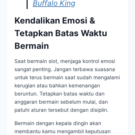
Buffalo King
Kendalikan Emosi &
Tetapkan Batas Waktu
Bermain
Saat bermain slot, menjaga kontrol emosi
sangat penting. Jangan terbawa suasana
untuk terus bermain saat sudah mengalami
kerugian atau bahkan kemenangan
beruntun. Tetapkan batas waktu dan
anggaran bermain sebelum mulai, dan
patuhi aturan tersebut dengan disiplin.
Bermain dengan kepala dingin akan
membantu kamu mengambil keputusan