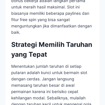
bonus bekerja adalah langkah pertama
untuk meraih hasil maksimal. Slot ini
biasanya memiliki beberapa paylines dan
fitur free spin yang bisa sangat
menguntungkan jika dimanfaatkan dengan
baik.
Strategi Memilih Taruhan
yang Tepat
Menentukan jumlah taruhan di setiap
putaran adalah kunci untuk bermain slot
dengan cerdas. Jangan langsung
memasang taruhan besar di awal
permainan karena ini berisiko cepat
kehilangan modal. Sebaliknya, mulailah
dengan taruhan kecil untuk mengenal pola