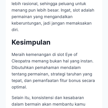
lebih rasional, sehingga peluang untuk
menang pun lebih besar. Ingat, slot adalah
permainan yang mengandalkan
keberuntungan, jadi jangan memaksakan
diri.
Kesimpulan
Meraih kemenangan di slot Eye of
Cleopatra memang bukan hal yang instan.
Dibutuhkan pemahaman mendalam
tentang permainan, strategi taruhan yang
tepat, dan pemanfaatan fitur bonus secara
optimal.
Selain itu, konsistensi dan kesabaran
dalam bermain akan membantu kamu