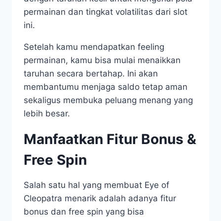
permainan dan tingkat volatilitas dari slot
ini.
Setelah kamu mendapatkan feeling
permainan, kamu bisa mulai menaikkan
taruhan secara bertahap. Ini akan
membantumu menjaga saldo tetap aman
sekaligus membuka peluang menang yang
lebih besar.
Manfaatkan Fitur Bonus &
Free Spin
Salah satu hal yang membuat Eye of
Cleopatra menarik adalah adanya fitur
bonus dan free spin yang bisa