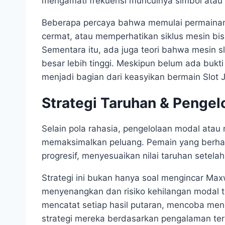
mengamati frekuensi munculnya simbol atau 
Beberapa percaya bahwa memulai permainan
cermat, atau memperhatikan siklus mesin 
Sementara itu, ada juga teori bahwa mesin s
besar lebih tinggi. Meskipun belum ada bukti
menjadi bagian dari keasyikan bermain Slot 
Strategi Taruhan & Pengel
Selain pola rahasia, pengelolaan modal atau
memaksimalkan peluang. Pemain yang berhasi
progresif, menyesuaikan nilai taruhan setel
Strategi ini bukan hanya soal mengincar Maxw
menyenangkan dan risiko kehilangan modal ti
mencatat setiap hasil putaran, mencoba men
strategi mereka berdasarkan pengalaman ter