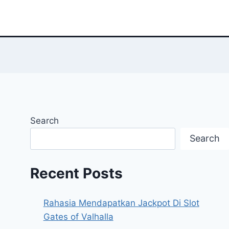
Search
Search
Recent Posts
Rahasia Mendapatkan Jackpot Di Slot
Gates of Valhalla