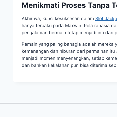
Menikmati Proses Tanpa 
Akhirnya, kunci kesuksesan dalam
Slot Jack
hanya terpaku pada Maxwin. Pola rahasia dan
pengalaman bermain tetap menjadi inti dari 
Pemain yang paling bahagia adalah mereka
kemenangan dan hiburan dari permainan itu s
menjadi momen menyenangkan, setiap kem
dan bahkan kekalahan pun bisa diterima seba