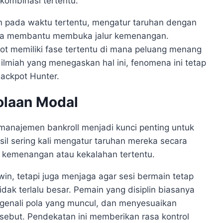
kombinasi tertentu.
 pada waktu tertentu, mengatur taruhan dengan
bisa membantu membuka jalur kemenangan.
lot memiliki fase tertentu di mana peluang menang
 ilmiah yang menegaskan hal ini, fenomena ini tetap
Jackpot Hunter.
olaan Modal
 manajemen bankroll menjadi kunci penting untuk
l sering kali mengatur taruhan mereka secara
ah kemenangan atau kekalahan tertentu.
in, tetapi juga menjaga agar sesi bermain tetap
dak terlalu besar. Pemain yang disiplin biasanya
genali pola yang muncul, dan menyesuaikan
sebut. Pendekatan ini memberikan rasa kontrol