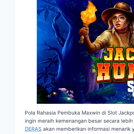
Pola Rahasia Pembuka Maxwin di Slot Jackp
ingin meraih kemenangan besar secara lebih 
DERAS
akan memberikan informasi menarik y