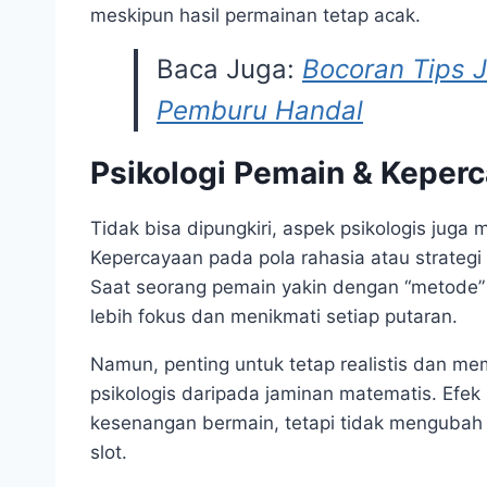
meskipun hasil permainan tetap acak.
Baca Juga:
Bocoran Tips J
Pemburu Handal
Psikologi Pemain & Keperc
Tidak bisa dipungkiri, aspek psikologis juga
Kepercayaan pada pola rahasia atau strategi
Saat seorang pemain yakin dengan “metode
lebih fokus dan menikmati setiap putaran.
Namun, penting untuk tetap realistis dan me
psikologis daripada jaminan matematis. Efek 
kesenangan bermain, tetapi tidak mengubah p
slot.