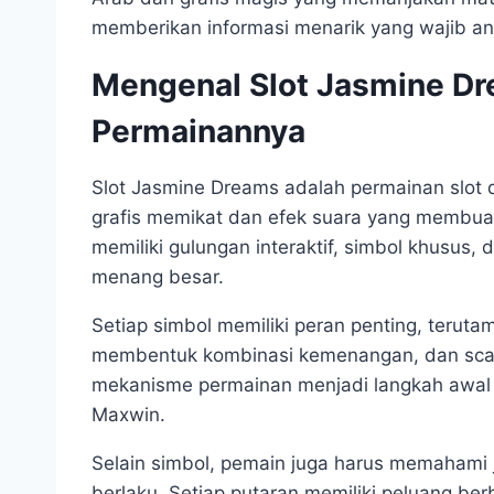
memberikan informasi menarik yang wajib an
Mengenal Slot Jasmine D
Permainannya
Slot Jasmine Dreams adalah permainan slo
grafis memikat dan efek suara yang membuat
memiliki gulungan interaktif, simbol khusus,
menang besar.
Setiap simbol memiliki peran penting, terut
membentuk kombinasi kemenangan, dan scatt
mekanisme permainan menjadi langkah awal
Maxwin.
Selain simbol, pemain juga harus memahami
berlaku. Setiap putaran memiliki peluang b