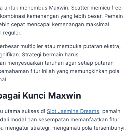
ama untuk menembus Maxwin. Scatter memicu free
kombinasi kemenangan yang lebih besar. Pemain
 lebih cepat mencapai kemenangan maksimal
 reguler.
rbesar multiplier atau membuka putaran ekstra,
nifikan. Strategi bermain harus
an menyesuaikan taruhan agar setiap putaran
pemahaman fitur inilah yang memungkinkan pola
al.
ebagai Kunci Maxwin
tu utama sukses di
Slot Jasmine Dreams
, pemain
ndali modal dan kesempatan memanfaatkan fitur
u mengatur strategi, mengamati pola tersembunyi,