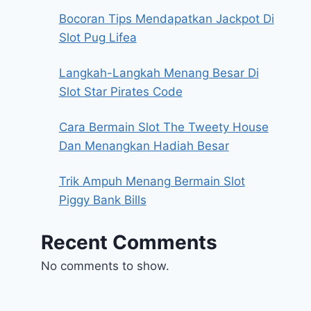
Bocoran Tips Mendapatkan Jackpot Di
Slot Pug Lifea
Langkah-Langkah Menang Besar Di
Slot Star Pirates Code
Cara Bermain Slot The Tweety House
Dan Menangkan Hadiah Besar
Trik Ampuh Menang Bermain Slot
Piggy Bank Bills
Recent Comments
No comments to show.