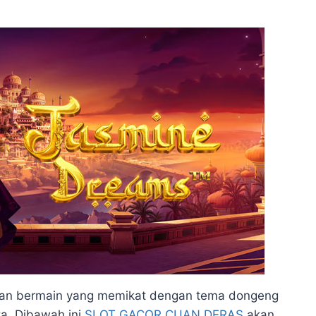
an bermain yang memikat dengan tema dongeng
a. Dibawah ini
SLOT GACOR CUAN DERAS
akan