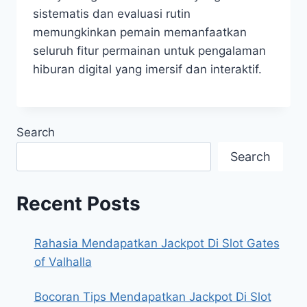
sistematis dan evaluasi rutin
memungkinkan pemain memanfaatkan
seluruh fitur permainan untuk pengalaman
hiburan digital yang imersif dan interaktif.
Search
Search
Recent Posts
Rahasia Mendapatkan Jackpot Di Slot Gates
of Valhalla
Bocoran Tips Mendapatkan Jackpot Di Slot