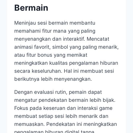
Bermain
Meninjau sesi bermain membantu
memahami fitur mana yang paling
menyenangkan dan interaktif. Mencatat
animasi favorit, simbol yang paling menarik,
atau fitur bonus yang memikat
meningkatkan kualitas pengalaman hiburan
secara keseluruhan. Hal ini membuat sesi
berikutnya lebih menyenangkan.
Dengan evaluasi rutin, pemain dapat
mengatur pendekatan bermain lebih bijak.
Fokus pada keseruan dan interaksi game
membuat setiap sesi lebih menarik dan
memuaskan. Pendekatan ini meningkatkan
pengalaman hiburan digital tanpa