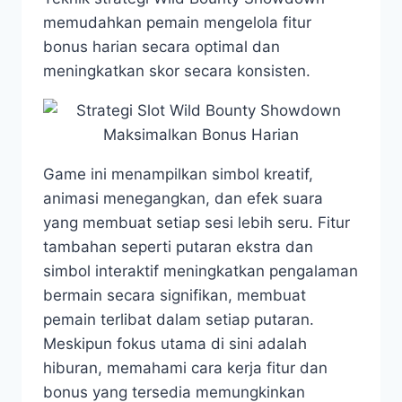
memudahkan pemain mengelola fitur
bonus harian secara optimal dan
meningkatkan skor secara konsisten.
Game ini menampilkan simbol kreatif,
animasi menegangkan, dan efek suara
yang membuat setiap sesi lebih seru. Fitur
tambahan seperti putaran ekstra dan
simbol interaktif meningkatkan pengalaman
bermain secara signifikan, membuat
pemain terlibat dalam setiap putaran.
Meskipun fokus utama di sini adalah
hiburan, memahami cara kerja fitur dan
bonus yang tersedia memungkinkan