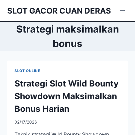
Skip
SLOT GACOR CUAN DERAS
to
content
Strategi maksimalkan
bonus
SLOT ONLINE
Strategi Slot Wild Bounty
Showdown Maksimalkan
Bonus Harian
02/17/2026
Teknik strategi Wild Bounty Showdown