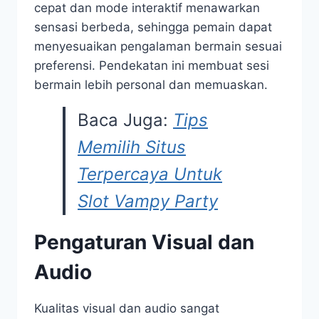
cepat dan mode interaktif menawarkan
sensasi berbeda, sehingga pemain dapat
menyesuaikan pengalaman bermain sesuai
preferensi. Pendekatan ini membuat sesi
bermain lebih personal dan memuaskan.
Baca Juga:
Tips
Memilih Situs
Terpercaya Untuk
Slot Vampy Party
Pengaturan Visual dan
Audio
Kualitas visual dan audio sangat