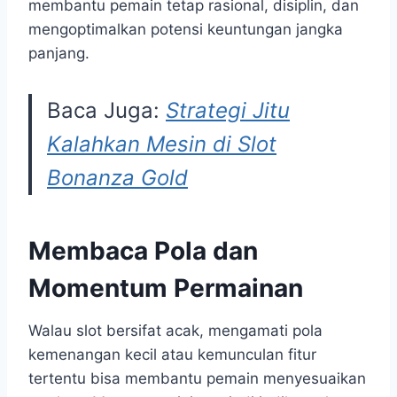
membantu pemain tetap rasional, disiplin, dan
mengoptimalkan potensi keuntungan jangka
panjang.
Baca Juga:
Strategi Jitu
Kalahkan Mesin di Slot
Bonanza Gold
Membaca Pola dan
Momentum Permainan
Walau slot bersifat acak, mengamati pola
kemenangan kecil atau kemunculan fitur
tertentu bisa membantu pemain menyesuaikan