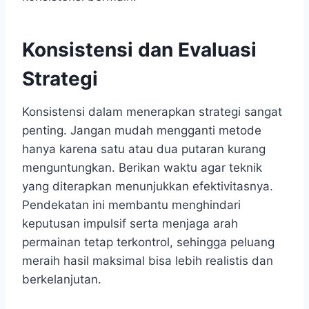
Konsistensi dan Evaluasi
Strategi
Konsistensi dalam menerapkan strategi sangat
penting. Jangan mudah mengganti metode
hanya karena satu atau dua putaran kurang
menguntungkan. Berikan waktu agar teknik
yang diterapkan menunjukkan efektivitasnya.
Pendekatan ini membantu menghindari
keputusan impulsif serta menjaga arah
permainan tetap terkontrol, sehingga peluang
meraih hasil maksimal bisa lebih realistis dan
berkelanjutan.