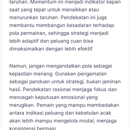
taruhan. Momentum ini menjadi indikator kapan
saat yang tepat untuk menaikkan atau
menurunkan taruhan. Pendekatan ini juga
membantu membangun kesadaran terhadap
pola permainan, sehingga strategi menjadi
lebih adaptif dan peluang cuan bisa
dimaksimalkan dengan lebih efektif.
Namun, jangan mengandalkan pola sebagai
kepastian menang. Gunakan pengamatan
sebagai panduan untuk strategi, bukan jaminan
hasil. Pendekatan rasional menjaga fokus dan
mencegah keputusan emosional yang
merugikan. Pemain yang mampu membedakan
antara indikasi peluang dan kebetulan acak
akan lebih mampu mengelola modal, menjaga
konsistensi bermain.