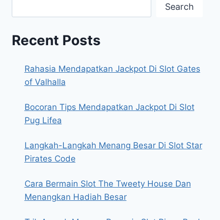
Search
Recent Posts
Rahasia Mendapatkan Jackpot Di Slot Gates
of Valhalla
Bocoran Tips Mendapatkan Jackpot Di Slot
Pug Lifea
Langkah-Langkah Menang Besar Di Slot Star
Pirates Code
Cara Bermain Slot The Tweety House Dan
Menangkan Hadiah Besar