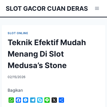
Skip
SLOT GACOR CUAN DERAS
to
content
SLOT ONLINE
Teknik Efektif Mudah
Menang Di Slot
Medusa’s Stone
02/15/2026
Bagikan
W
F
M
T
S
L
X
S
h
a
e
e
k
i
h