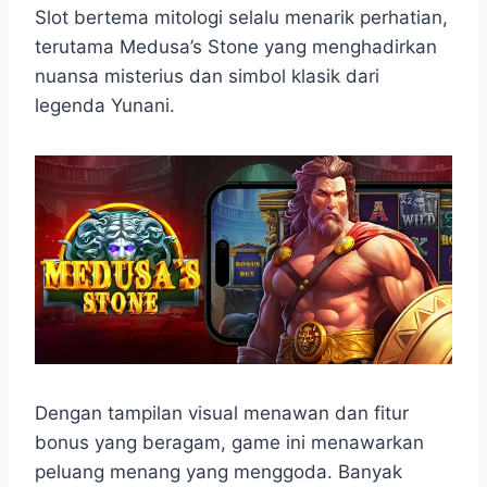
a
c
s
l
y
n
a
Slot bertema mitologi selalu menarik perhatian,
t
e
s
e
p
e
r
terutama Medusa’s Stone yang menghadirkan
s
b
e
g
e
e
nuansa misterius dan simbol klasik dari
A
o
n
r
legenda Yunani.
p
o
g
a
p
k
e
m
r
Dengan tampilan visual menawan dan fitur
bonus yang beragam, game ini menawarkan
peluang menang yang menggoda. Banyak