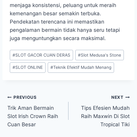
menjaga konsistensi, peluang untuk meraih
kemenangan besar semakin terbuka.
Pendekatan terencana ini memastikan
pengalaman bermain tidak hanya seru tetapi
juga menguntungkan secara maksimal.
Post
#
SLOT GACOR CUAN DERAS
#
Slot Medusa's Stone
Tags:
#
SLOT ONLINE
#
Teknik Efektif Mudah Menang
Post
PREVIOUS
NEXT
Trik Aman Bermain
Tips Efesien Mudah
navigation
Slot Irish Crown Raih
Raih Maxwin Di Slot
Cuan Besar
Tropical Tiki