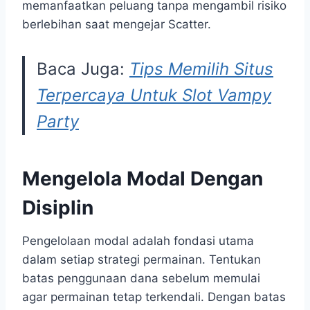
memanfaatkan peluang tanpa mengambil risiko
berlebihan saat mengejar Scatter.
Baca Juga:
Tips Memilih Situs
Terpercaya Untuk Slot Vampy
Party
Mengelola Modal Dengan
Disiplin
Pengelolaan modal adalah fondasi utama
dalam setiap strategi permainan. Tentukan
batas penggunaan dana sebelum memulai
agar permainan tetap terkendali. Dengan batas