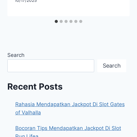
10/17/2025
Search
Search
Recent Posts
Rahasia Mendapatkan Jackpot Di Slot Gates
of Valhalla
Bocoran Tips Mendapatkan Jackpot Di Slot
Pug Lifea