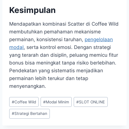
Kesimpulan
Mendapatkan kombinasi Scatter di Coffee Wild
membutuhkan pemahaman mekanisme
permainan, konsistensi taruhan,
pengelolaan
modal
, serta kontrol emosi. Dengan strategi
yang terarah dan disiplin, peluang memicu fitur
bonus bisa meningkat tanpa risiko berlebihan.
Pendekatan yang sistematis menjadikan
permainan lebih terukur dan tetap
menyenangkan.
Post
#
Coffee Wild
#
Modal Minim
#
SLOT ONLINE
Tags:
#
Strategi Bertahan