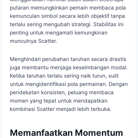
putaran memungkinkan pemain membaca pola
kemunculan simbol secara lebih objektif tanpa
terlalu sering mengubah strategi. Stabilitas ini
penting untuk mengamati kemungkinan
munculnya Scatter.
Menghindari perubahan taruhan secara drastis
juga membantu menjaga keseimbangan modal.
Ketika taruhan terlalu sering naik turun, sulit
untuk mengidentifikasi pola permainan. Dengan
pendekatan konsisten, peluang membaca
momen yang tepat untuk mendapatkan
kombinasi Scatter menjadi lebih terbuka.
Memanfaatkan Momentum