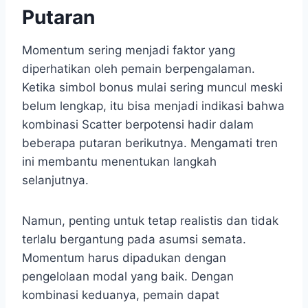
Putaran
Momentum sering menjadi faktor yang
diperhatikan oleh pemain berpengalaman.
Ketika simbol bonus mulai sering muncul meski
belum lengkap, itu bisa menjadi indikasi bahwa
kombinasi Scatter berpotensi hadir dalam
beberapa putaran berikutnya. Mengamati tren
ini membantu menentukan langkah
selanjutnya.
Namun, penting untuk tetap realistis dan tidak
terlalu bergantung pada asumsi semata.
Momentum harus dipadukan dengan
pengelolaan modal yang baik. Dengan
kombinasi keduanya, pemain dapat