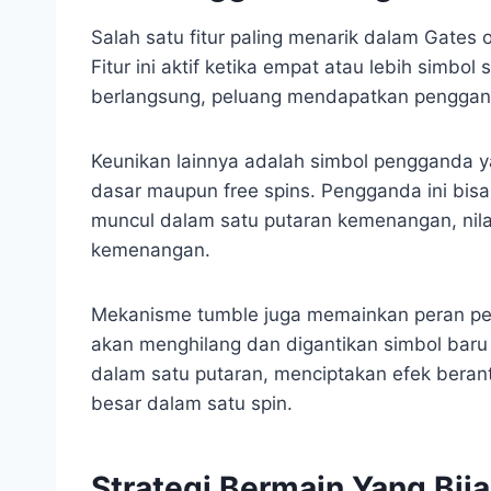
Salah satu fitur paling menarik dalam Gates 
Fitur ini aktif ketika empat atau lebih simbol
berlangsung, peluang mendapatkan penggand
Keunikan lainnya adalah simbol pengganda 
dasar maupun free spins. Pengganda ini bisa
muncul dalam satu putaran kemenangan, nila
kemenangan.
Mekanisme tumble juga memainkan peran pen
akan menghilang dan digantikan simbol baru d
dalam satu putaran, menciptakan efek bera
besar dalam satu spin.
Strategi Bermain Yang Bij