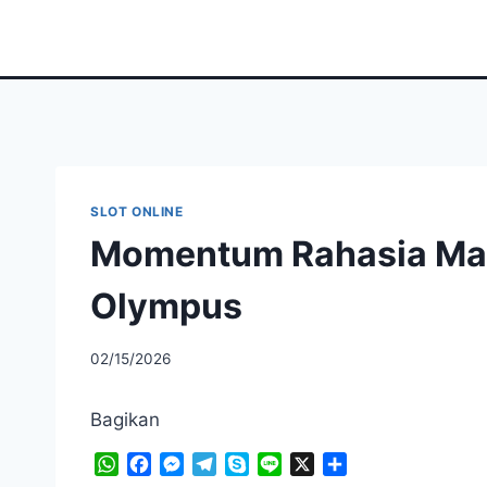
Skip
to
content
SLOT ONLINE
Momentum Rahasia Maxw
Olympus
02/15/2026
Bagikan
W
F
M
T
S
L
X
S