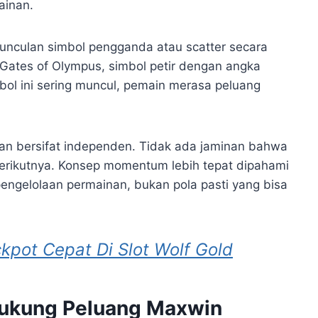
ainan.
nculan simbol pengganda atau scatter secara
Gates of Olympus, simbol petir dengan angka
bol ini sering muncul, pemain merasa peluang
an bersifat independen. Tidak ada jaminan bahwa
rikutnya. Konsep momentum lebih tepat dipahami
pengelolaan permainan, bukan pola pasti yang bisa
kpot Cepat Di Slot Wolf Gold
dukung Peluang Maxwin