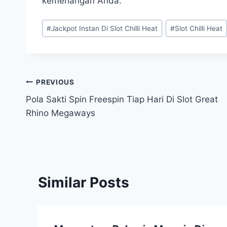
kemenangan Anda.
Post
#
Jackpot Instan Di Slot Chilli Heat
#
Slot Chilli Heat
Tags:
Post
PREVIOUS
Pola Sakti Spin Freespin Tiap Hari Di Slot Great
navigation
Rhino Megaways
Similar Posts