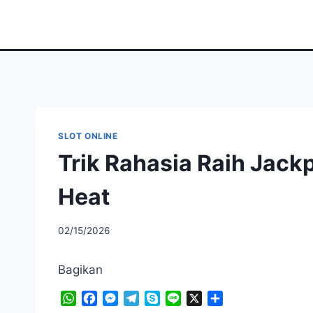
Skip
to
content
SLOT ONLINE
Trik Rahasia Raih Jackpo
Heat
02/15/2026
Bagikan
W
F
M
T
S
L
X
S