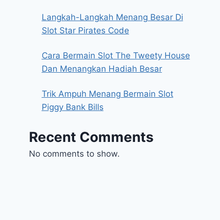
Langkah-Langkah Menang Besar Di
Slot Star Pirates Code
Cara Bermain Slot The Tweety House
Dan Menangkan Hadiah Besar
Trik Ampuh Menang Bermain Slot
Piggy Bank Bills
Recent Comments
No comments to show.