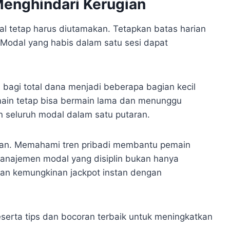
enghindari Kerugian
l tetap harus diutamakan. Tetapkan batas harian
 Modal yang habis dalam satu sesi dapat
bagi total dana menjadi beberapa bagian kecil
main tetap bisa bermain lama dan menunggu
n seluruh modal dalam satu putaran.
gian. Memahami tren pribadi membantu pemain
Manajemen modal yang disiplin bukan hanya
kan kemungkinan jackpot instan dengan
serta tips dan bocoran terbaik untuk meningkatkan