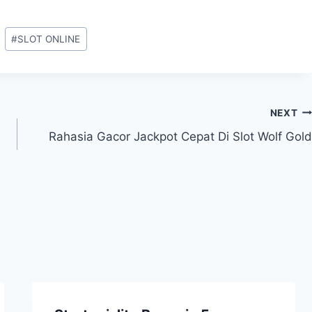
#
SLOT ONLINE
NEXT
Rahasia Gacor Jackpot Cepat Di Slot Wolf Gold