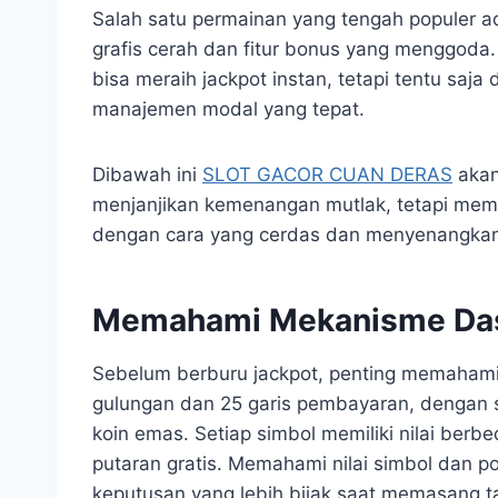
Salah satu permainan yang tengah populer ad
grafis cerah dan fitur bonus yang menggoda.
bisa meraih jackpot instan, tetapi tentu saja
manajemen modal yang tepat.
Dibawah ini
SLOT GACOR CUAN DERAS
akan
menjanjikan kemenangan mutlak, tetapi me
dengan cara yang cerdas dan menyenangkan
Memahami Mekanisme Dasar
Sebelum berburu jackpot, penting memahami 
gulungan dan 25 garis pembayaran, dengan s
koin emas. Setiap simbol memiliki nilai ber
putaran gratis. Memahami nilai simbol da
keputusan yang lebih bijak saat memasang t