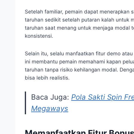
Setelah familiar, pemain dapat menerapkan st
taruhan sedikit setelah putaran kalah unt
taruhan saat menang untuk menjaga modal tet
konsistensi.
Selain itu, selalu manfaatkan fitur demo ata
ini membantu pemain memahami kapan peluang 
taruhan tanpa risiko kehilangan modal. Deng
bisa lebih realistis.
Baca Juga:
Pola Sakti Spin Fr
Megaways
Memanfaatkan Fitur Bonus