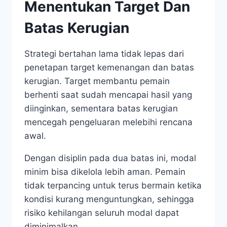
Menentukan Target Dan
Batas Kerugian
Strategi bertahan lama tidak lepas dari
penetapan target kemenangan dan batas
kerugian. Target membantu pemain
berhenti saat sudah mencapai hasil yang
diinginkan, sementara batas kerugian
mencegah pengeluaran melebihi rencana
awal.
Dengan disiplin pada dua batas ini, modal
minim bisa dikelola lebih aman. Pemain
tidak terpancing untuk terus bermain ketika
kondisi kurang menguntungkan, sehingga
risiko kehilangan seluruh modal dapat
diminimalkan.