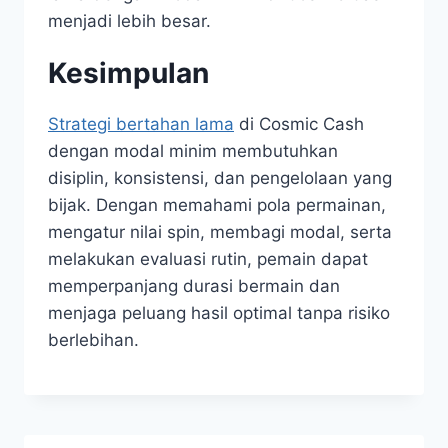
menjadi lebih besar.
Kesimpulan
Strategi bertahan lama
di Cosmic Cash
dengan modal minim membutuhkan
disiplin, konsistensi, dan pengelolaan yang
bijak. Dengan memahami pola permainan,
mengatur nilai spin, membagi modal, serta
melakukan evaluasi rutin, pemain dapat
memperpanjang durasi bermain dan
menjaga peluang hasil optimal tanpa risiko
berlebihan.