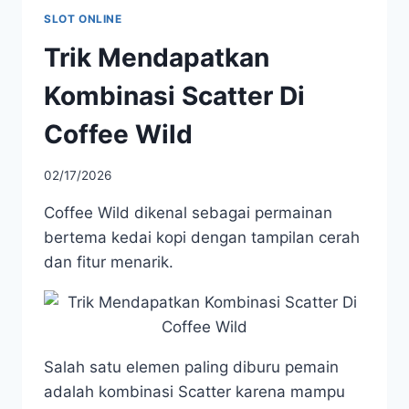
SLOT ONLINE
Trik Mendapatkan
Kombinasi Scatter Di
Coffee Wild
02/17/2026
Coffee Wild dikenal sebagai permainan
bertema kedai kopi dengan tampilan cerah
dan fitur menarik.
Salah satu elemen paling diburu pemain
adalah kombinasi Scatter karena mampu