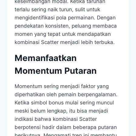
keseimbangan modal. Ketika taruhan
terlalu sering naik turun, sulit untuk
mengidentifikasi pola permainan. Dengan
pendekatan konsisten, peluang membaca
momen yang tepat untuk mendapatkan
kombinasi Scatter menjadi lebih terbuka.
Memanfaatkan
Momentum Putaran
Momentum sering menjadi faktor yang
diperhatikan oleh pemain berpengalaman.
Ketika simbol bonus mulai sering muncul
meski belum lengkap, itu bisa menjadi
indikasi bahwa kombinasi Scatter
berpotensi hadir dalam beberapa putaran
berikutnya. Mengamati tren ini membantu