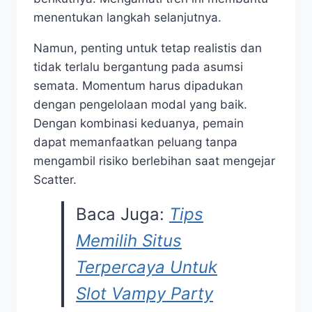
menentukan langkah selanjutnya.
Namun, penting untuk tetap realistis dan
tidak terlalu bergantung pada asumsi
semata. Momentum harus dipadukan
dengan pengelolaan modal yang baik.
Dengan kombinasi keduanya, pemain
dapat memanfaatkan peluang tanpa
mengambil risiko berlebihan saat mengejar
Scatter.
Baca Juga:
Tips
Memilih Situs
Terpercaya Untuk
Slot Vampy Party