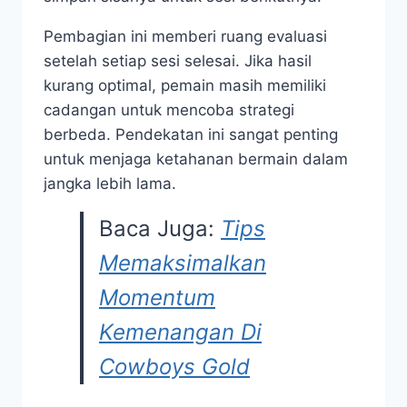
Pembagian ini memberi ruang evaluasi
setelah setiap sesi selesai. Jika hasil
kurang optimal, pemain masih memiliki
cadangan untuk mencoba strategi
berbeda. Pendekatan ini sangat penting
untuk menjaga ketahanan bermain dalam
jangka lebih lama.
Baca Juga:
Tips
Memaksimalkan
Momentum
Kemenangan Di
Cowboys Gold