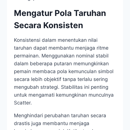
Mengatur Pola Taruhan
Secara Konsisten
Konsistensi dalam menentukan nilai
taruhan dapat membantu menjaga ritme
permainan. Menggunakan nominal stabil
dalam beberapa putaran memungkinkan
pemain membaca pola kemunculan simbol
secara lebih objektif tanpa terlalu sering
mengubah strategi. Stabilitas ini penting
untuk mengamati kemungkinan munculnya
Scatter.
Menghindari perubahan taruhan secara
drastis juga membantu menjaga