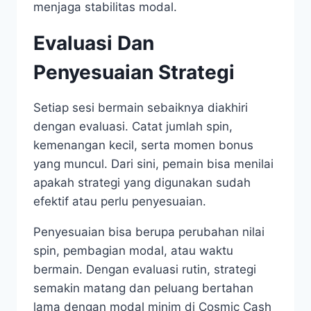
menjaga stabilitas modal.
Evaluasi Dan
Penyesuaian Strategi
Setiap sesi bermain sebaiknya diakhiri
dengan evaluasi. Catat jumlah spin,
kemenangan kecil, serta momen bonus
yang muncul. Dari sini, pemain bisa menilai
apakah strategi yang digunakan sudah
efektif atau perlu penyesuaian.
Penyesuaian bisa berupa perubahan nilai
spin, pembagian modal, atau waktu
bermain. Dengan evaluasi rutin, strategi
semakin matang dan peluang bertahan
lama dengan modal minim di Cosmic Cash