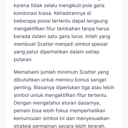
karena tidak selalu mengikuti pola garis
kombinasi biasa. Kehadirannya di
beberapa posisi tertentu dapat langsung
mengaktifkan fitur tambahan tanpa harus
berada dalam satu garis lurus. Inilah yang
membuat Scatter menjadi simbol spesial
yang patut diperhatikan dalam setiap
putaran.
Memahami jumlah minimum Scatter yang
dibutuhkan untuk memicu bonus sangat
penting. Biasanya diperlukan tiga atau lebih
simbol untuk mengaktifkan fitur tertentu.
Dengan mengetahui aturan dasarnya,
pemain bisa lebih fokus memperhatikan
kemunculan simbol ini dan menyesuaikan
strategi permainan secara lebih terarah.