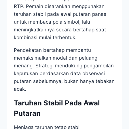
RTP. Pemain disarankan menggunakan
taruhan stabil pada awal putaran panas
untuk membaca pola simbol, lalu
meningkatkannya secara bertahap saat
kombinasi mulai terbentuk.
Pendekatan bertahap membantu
memaksimalkan modal dan peluang
menang. Strategi mendukung pengambilan
keputusan berdasarkan data observasi
putaran sebelumnya, bukan hanya tebakan
acak.
Taruhan Stabil Pada Awal
Putaran
Menjaga taruhan tetap stabil