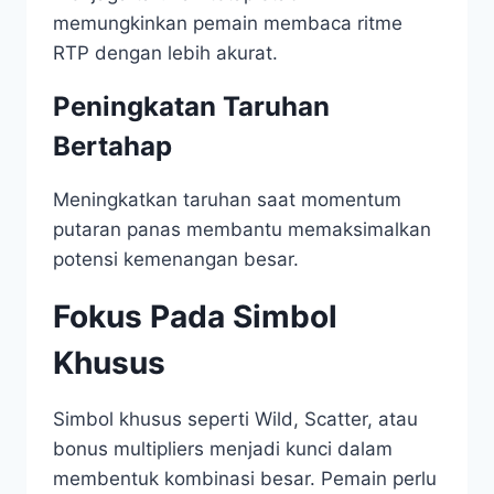
memungkinkan pemain membaca ritme
RTP dengan lebih akurat.
Peningkatan Taruhan
Bertahap
Meningkatkan taruhan saat momentum
putaran panas membantu memaksimalkan
potensi kemenangan besar.
Fokus Pada Simbol
Khusus
Simbol khusus seperti Wild, Scatter, atau
bonus multipliers menjadi kunci dalam
membentuk kombinasi besar. Pemain perlu