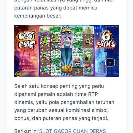
putaran panas yang dapat memicu
kemenangan besar.
Salah satu konsep penting yang perlu
dipahami pemain adalah ritme RTP
dinamis, yaitu pola pengembalian taruhan
yang berubah sesuai kombinasi simbol,
bonus, dan putaran panas yang terjadi.
Berikut ini
SLOT GACOR CUAN DERAS