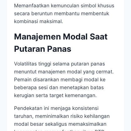
Memanfaatkan kemunculan simbol khusus
secara beruntun membantu membentuk
kombinasi maksimal.
Manajemen Modal Saat
Putaran Panas
Volatilitas tinggi selama putaran panas
menuntut manajemen modal yang cermat.
Pemain disarankan membagi modal ke
beberapa sesi dan menetapkan batas
kerugian serta target kemenangan.
Pendekatan ini menjaga konsistensi
taruhan, meminimalkan risiko kehilangan
modal besar sekaligus memaksimalkan