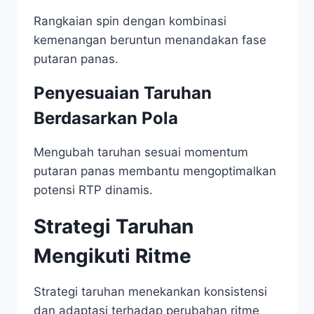
Rangkaian spin dengan kombinasi
kemenangan beruntun menandakan fase
putaran panas.
Penyesuaian Taruhan
Berdasarkan Pola
Mengubah taruhan sesuai momentum
putaran panas membantu mengoptimalkan
potensi RTP dinamis.
Strategi Taruhan
Mengikuti Ritme
Strategi taruhan menekankan konsistensi
dan adaptasi terhadap perubahan ritme