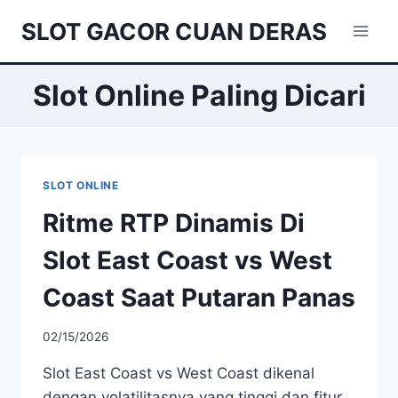
Skip
SLOT GACOR CUAN DERAS
to
content
Slot Online Paling Dicari
SLOT ONLINE
Ritme RTP Dinamis Di
Slot East Coast vs West
Coast Saat Putaran Panas
02/15/2026
Slot East Coast vs West Coast dikenal
dengan volatilitasnya yang tinggi dan fitur